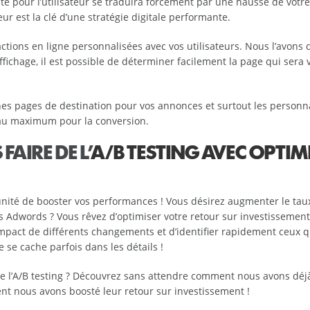
e pour l’utilisateur se traduira forcément par une hausse de votre
eur est la clé d’une stratégie digitale performante.
ctions en ligne personnalisées avec vos utilisateurs. Nous l’avons d
ffichage, il est possible de déterminer facilement la page qui sera v
onnes pages de destination pour vos annonces et surtout les personn
 au maximum pour la conversion.
AIRE DE L’
A/B TESTING AVEC OPTIM
unité de booster vos performances ! Vous désirez augmenter le tau
 Adwords ? Vous rêvez d’optimiser votre retour sur investissement
 l’impact de différents changements et d’identifier rapidement ceux q
se cache parfois dans les détails !
re l’A/B testing ? Découvrez sans attendre comment nous avons déj
ent nous avons boosté leur retour sur investissement !