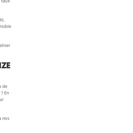
 taux
it,
isible
aliser
IZE
x de
 ? En
ui
à mis