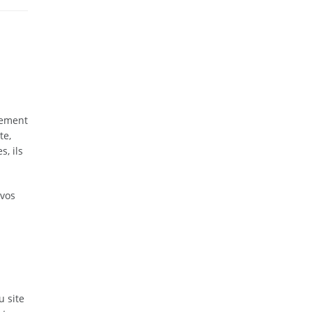
sement
te,
, ils
 vos
 site