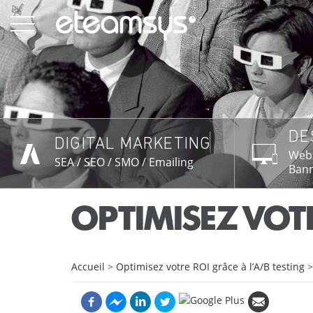
Aller
au
contenu
principal
DE
DIGITAL MARKETING
EN SAVOIR PLUS →
EN 
Webs
SEA / SEO / SMO / Emailing
Bann
OPTIMISEZ VOTR
Accueil
>
Optimisez votre ROI grâce à l’A/B testing
>