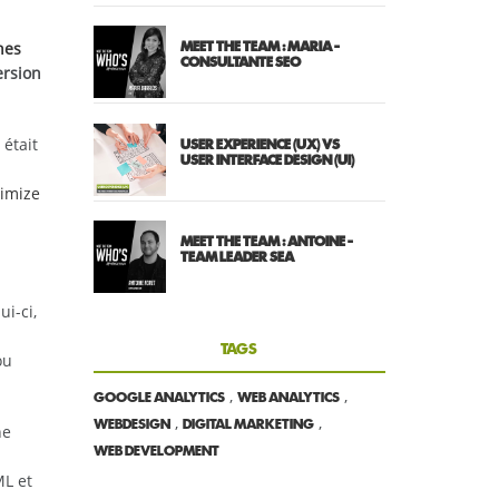
nes
MEET THE TEAM : MARIA -
CONSULTANTE SEO
ersion
était
USER EXPERIENCE (UX) VS
USER INTERFACE DESIGN (UI)
imize
MEET THE TEAM : ANTOINE -
TEAM LEADER SEA
i-ci,
TAGS
ou
,
,
GOOGLE ANALYTICS
WEB ANALYTICS
,
,
WEBDESIGN
DIGITAL MARKETING
ne
WEB DEVELOPMENT
ML et