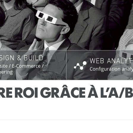
SIGN & BUILD
WEB ANALYT
SAVOIR PLUS →
EN SAVOIR PL
ite / E-Commerce /
Configuration analy
ering
E ROI GRÂCE À L’A/B