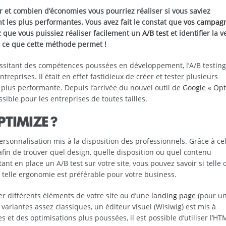
et combien d’économies vous pourriez réaliser si vous saviez
t les plus performantes. Vous avez fait le constat que
vos campag
que vous puissiez réaliser facilement un
A/B test
et identifier la v
nt ce que cette méthode permet !
sitant des compétences poussées en développement, l’A/B testing 
prises. Il était en effet fastidieux de créer et tester plusieurs
 plus performante. Depuis l’arrivée du nouvel outil de
Google « Opt
sible pour les entreprises de toutes tailles.
TIMIZE ?
ersonnalisation mis à la disposition des professionnels. Grâce à celu
e afin de trouver quel design, quelle disposition ou quel contenu
ant en place un A/B test sur votre site, vous pouvez savoir si telle 
ou telle ergonomie est préférable pour votre business.
cer différents éléments de votre site ou d’une
landing page
(pour u
riantes assez classiques, un éditeur visuel (Wisiwig) est mis à
 et des optimisations plus poussées, il est possible d’utiliser l’HT