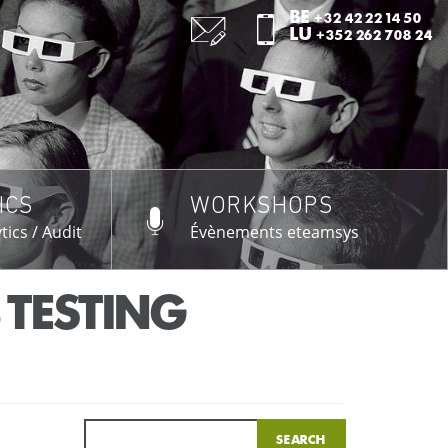
:
BE
+32 42 22 14 50
:
LU
+352 262 708 24
ICS
WORKSHOPS
US →
tics / Audit
Évènements eteamsys
 TESTING
Search