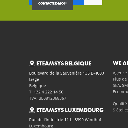
WE A
ETEAMSYS BELGIQUE
Agence 
Boulevard de la Sauvenière 135 B-4000
Plus de 
Liège
SEA, SM
Belgique
Ecomme
T.
+32 4 222 14 50
TVA. BE0812368367
Qualit
5
étoile
ETEAMSYS LUXEMBOURG
Rue de l'Industrie 11 L- 8399 Windhof
Luxembourg