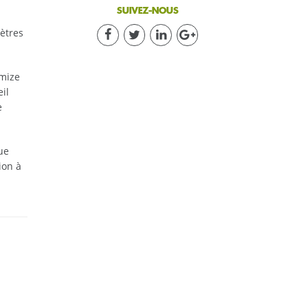
SUIVEZ-NOUS
ètres
imize
il
e
ue
ion à