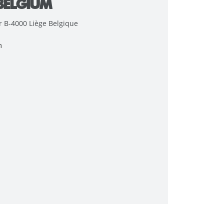
BELGIUM
r B-4000 Liège Belgique
m