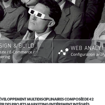
SIGN & BUILD
WEB ANALYT
SAVOIR PLUS →
EN SAVOIR PL
ite / E-Commerce /
Configuration analy
ering
 DÉVELOPPEMENT MULTIDISCIPLINAIRES COMPOSÉE DE 42
ÉER DES PROJETS MARKETING ENTIÈREMENT INTÉGRÉS