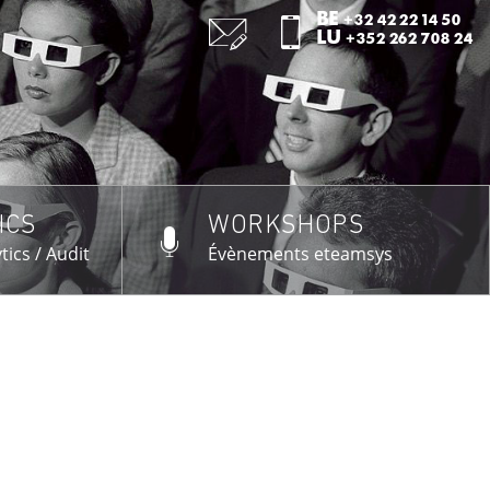
:
BE
+32 42 22 14 50
:
LU
+352 262 708 24
ICS
WORKSHOPS
US →
tics / Audit
Évènements eteamsys