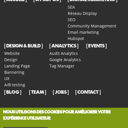
SEA
Réseau Display
SEO
Community Management
Email marketing
Hubspot
DESIGN & BUILD
ANALYTICS
EVENTS
Website
Audit Analytics
Design
Google Analytics
Landing Page
Tag Manager
Bannering
UX
A/B testing
BLOG
TEAM
JOBS
CONTACT
NOUS UTILISONS DES COOKIES POUR AMÉLIORER VOTRE
EXPÉRIENCE UTILISATEUR
© COPYRIGHT 2026 ETEAMSYS. ALL RIGHTS RESERVED -
TERMS &
:
BE
+32 42 22 14 50